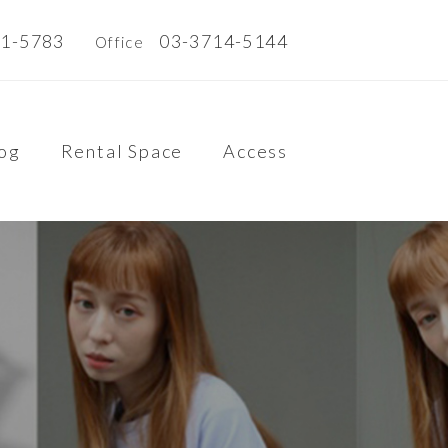
21-5783
03-3714-5144
Office
log
Rental Space
Access