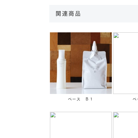
関連商品
ベース Ｂ１
ベ