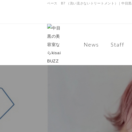
ベース B7 （洗い流さないトリートメント）｜中目黒の美
News
Staff