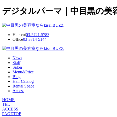
デジタルパーマ｜中目黒の美容室・
Hair cut
03-5721-5783
Office
03-3714-5144
News
Staff
Salon
Menu&Price
Blog
Hair Catalog
Rental Space
Access
HOME
TEL
ACCESS
PAGETOP