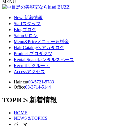
MENU
News
新着情報
Staff
スタッフ
Blog
ブログ
Salon
サロン
Menu&Price
メニュー＆料金
Hair Catalog
ヘアカタログ
Products
プロダクツ
Rental Space
レンタルスペース
Recruit
リクルート
Access
アクセス
Hair cut
03-5721-5783
Office
03-3714-5144
TOPICS
新着情報
HOME
NEWS＆TOPICS
パーマ