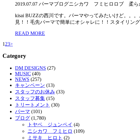
2019.07.07
パーマ
ブログ
ニシカワ フミヒロ
ロブ 柔ら
kisai BUZZの西川です。パーマやってみたいけ
見！！毛先パーマで簡単にオシャレに！！スタイリングも
READ MORE
1
2
3
>
Category
DM DESIGNS
(27)
MUSIC
(40)
NEWS
(257)
キャンペーン
(13)
スタッフのお休み
(33)
スタッフ募集
(15)
トリートメント
(30)
パーマ
(101)
ブログ
(1,780)
トヤベ ジュンペイ
(4)
ニシカワ フミヒロ
(109)
ミサキ ヒロト
(2)