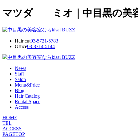
マツダ ミオ｜中目黒の美容室・
Hair cut
03-5721-5783
Office
03-3714-5144
News
Staff
Salon
Menu&Price
Blog
Hair Catalog
Rental Space
Access
HOME
TEL
ACCESS
PAGETOP