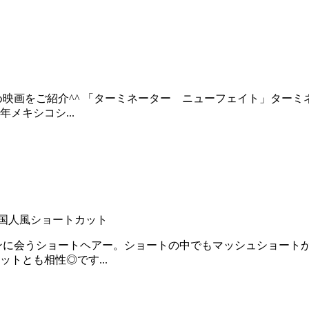
め映画をご紹介^^ 「ターミネーター ニューフェイト」ター
メキシコシ...
国人風ショートカット
ンに会うショートヘアー。ショートの中でもマッシュショート
トとも相性◎です...