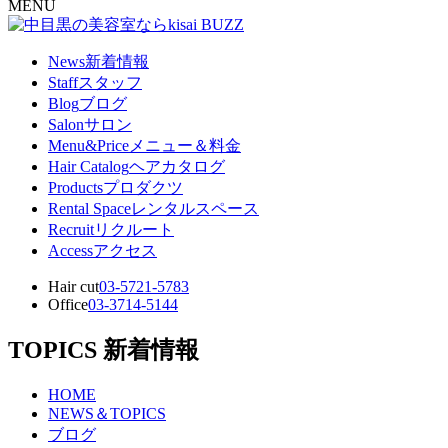
MENU
News
新着情報
Staff
スタッフ
Blog
ブログ
Salon
サロン
Menu&Price
メニュー＆料金
Hair Catalog
ヘアカタログ
Products
プロダクツ
Rental Space
レンタルスペース
Recruit
リクルート
Access
アクセス
Hair cut
03-5721-5783
Office
03-3714-5144
TOPICS
新着情報
HOME
NEWS＆TOPICS
ブログ