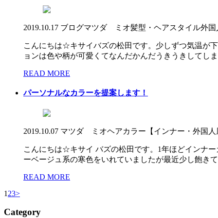
2019.10.17
ブログ
マツダ ミオ
髪型・ヘアスタイル
外国
こんにちは☆キサイバズの松田です。少しずつ気温が下
ョンは色や柄が可愛くてなんだかんだうきうきしてしまい
READ MORE
パーソナルなカラーを提案します！
2019.10.07
マツダ ミオ
ヘアカラー【インナー・外国人
こんにちは☆キサイ バズの松田です。1年ほどインナ
ーベージュ系の寒色をいれていましたが最近少し飽きてき
READ MORE
1
2
3
>
Category