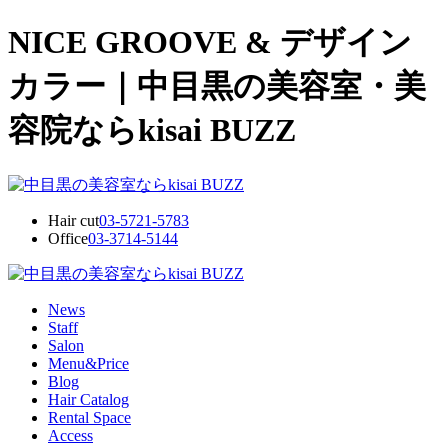
NICE GROOVE & デザイン
カラー｜中目黒の美容室・美
容院ならkisai BUZZ
Hair cut
03-5721-5783
Office
03-3714-5144
News
Staff
Salon
Menu&Price
Blog
Hair Catalog
Rental Space
Access