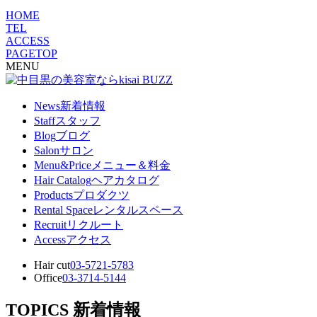
HOME
TEL
ACCESS
PAGETOP
MENU
News
新着情報
Staff
スタッフ
Blog
ブログ
Salon
サロン
Menu&Price
メニュー＆料金
Hair Catalog
ヘアカタログ
Products
プロダクツ
Rental Space
レンタルスペース
Recruit
リクルート
Access
アクセス
Hair cut
03-5721-5783
Office
03-3714-5144
TOPICS
新着情報