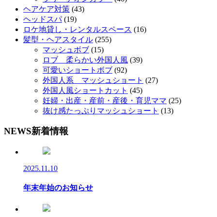
ヘアケア対策
(43)
ヘッドスパ
(19)
ロケ地貸し・レンタルスペース
(16)
髪型・ヘアスタイル
(255)
マッシュボブ
(15)
ロブ 柔らかい外国人風
(39)
可愛いショートボブ
(92)
外国人系 マッシュショート
(27)
外国人風ショートカット
(45)
妊婦・出産・産前・産後・育児ママ
(25)
抜け感たっぷりマッシュショート
(13)
NEWS
新着情報
2025.11.10
年末年始のお知らせ