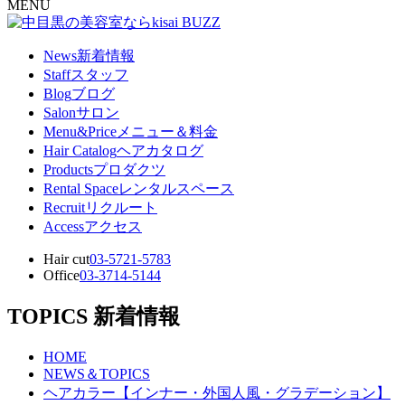
MENU
News
新着情報
Staff
スタッフ
Blog
ブログ
Salon
サロン
Menu&Price
メニュー＆料金
Hair Catalog
ヘアカタログ
Products
プロダクツ
Rental Space
レンタルスペース
Recruit
リクルート
Access
アクセス
Hair cut
03-5721-5783
Office
03-3714-5144
TOPICS
新着情報
HOME
NEWS＆TOPICS
ヘアカラー【インナー・外国人風・グラデーション】