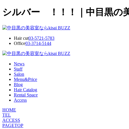
シルバー ！！！｜中目黒の美容室
Hair cut
03-5721-5783
Office
03-3714-5144
News
Staff
Salon
Menu&Price
Blog
Hair Catalog
Rental Space
Access
HOME
TEL
ACCESS
PAGETOP