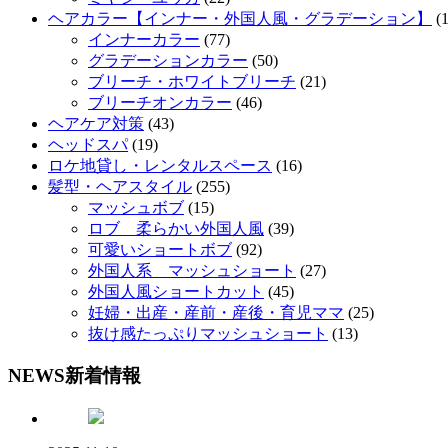
ヘアカラー【インナー・外国人風・グラデーション】
(1
インナーカラー
(77)
グラデーションカラー
(50)
ブリーチ・ホワイトブリーチ
(21)
ブリーチオンカラー
(46)
ヘアケア対策
(43)
ヘッドスパ
(19)
ロケ地貸し・レンタルスペース
(16)
髪型・ヘアスタイル
(255)
マッシュボブ
(15)
ロブ 柔らかい外国人風
(39)
可愛いショートボブ
(92)
外国人系 マッシュショート
(27)
外国人風ショートカット
(45)
妊婦・出産・産前・産後・育児ママ
(25)
抜け感たっぷりマッシュショート
(13)
NEWS
新着情報