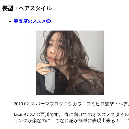
髪型・ヘアスタイル
春支度のススメ②
2019.02.18
パーマ
ブログ
ニシカワ フミヒロ
髪型・ヘア
kisai BUZZの西川です。 春に向けてのオススメ
リングが楽なのに、こなれ感が簡単に表現出来る！！2つ目