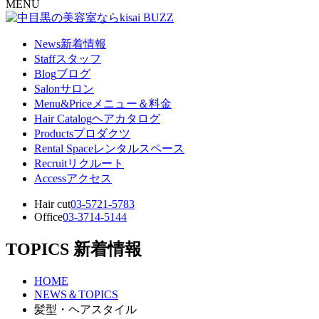
MENU
News
新着情報
Staff
スタッフ
Blog
ブログ
Salon
サロン
Menu&Price
メニュー＆料金
Hair Catalog
ヘアカタログ
Products
プロダクツ
Rental Space
レンタルスペース
Recruit
リクルート
Access
アクセス
Hair cut
03-5721-5783
Office
03-3714-5144
TOPICS
新着情報
HOME
NEWS＆TOPICS
髪型・ヘアスタイル