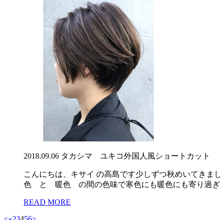
2018.09.06
タカシマ ユキコ
外国人風ショートカット
こんにちは、キサイ の高島です少しずつ秋めいてきま
色 と 暖色 の間の色味で寒色にも暖色にも寄り過ぎな
READ MORE
<
«
2
3
4
5
6
>