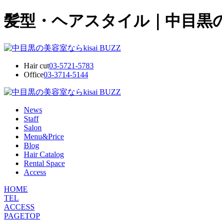
髪型・ヘアスタイル｜中目黒の美容
Hair cut
03-5721-5783
Office
03-3714-5144
News
Staff
Salon
Menu&Price
Blog
Hair Catalog
Rental Space
Access
HOME
TEL
ACCESS
PAGETOP