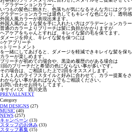
『グラデーションカラー』
いつもの髪色に飽きた、色落ちが気になるそんな方にはグラデ
グラデーションカラーは退色してもキレイな色になり、透明感
外国人風カラーが表現出来ます。
外国人風のような髪を手に入れたい方はグラデーションカラー
普通のカラーよりブリーチは髪に負担がかかりますが
ヘアケアをちゃんとすれば、キレイな髪の毛を保てます。
ダメージを抑え、キレイな髪を保つには
○ケアブリーチ
○トリートメント
を一緒にしてあげると、ダメージを軽減できキレイな髪を保ち
カラーが楽しめます。
ブリーチが初めての場合や、黒染め履歴のがある場合は
1回のブリーチだと希望の色にならない事が多いです。
その場合は、ご相談した上で2回をオススメします。
１人１人のライフスタイルと好みに合わせて、カラー提案をさ
わからない事があればなんでもご相談ください。
お問い合わせお待ちしてます。
キサイバズ 西川史浩
PREV
ALL
NEXT
Category
DM DESIGNS
(27)
MUSIC
(40)
NEWS
(257)
キャンペーン
(13)
スタッフのお休み
(33)
スタッフ募集
(15)