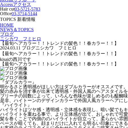
Access
アクセス
Hair cut
03-5721-5783
Office
03-3714-5144
TOPICS
新着情報
HOME
NEWS＆TOPICS
ブログ
ニシカワ フミヒロ
【最旬ヘアカラー！！トレンドの髪色！！春カラー！！】
2024.03.11
ブログ
ニシカワ フミヒロ
【最旬ヘアカラー！！トレンドの髪色！！春カラー！！】
kisaiの西川です
【最旬ヘアカラー！！トレンドの髪色！！春カラー！！】
『ダブルカラー』
明かるさと透明感がほしい方はダブルカラーがオススメです。
髪の赤みを消す事が出来て透明感・外国人風のヘアスタイルを
ブリーチの回数によって、いろんな色味が楽しめるのも醍醐味
是非、ハイトーンのデザインカラーで外国人風カラーヘアにし
『ハイライト』
ハイライトはツヤ感・透明感・立体感を表現し、暗い髪でもキ
ハイライトを重ねる事で、より立体感が出て、おしゃれで可愛
髪を巻くことで内側ののハイライトが目立って、柔らかい雰囲
ベースが暗くても、顔まりだけに入れても明るい印象にできるの
お客様のライフスタイルに合わせたスタイルをご提案させてい