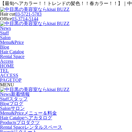
【最旬ヘアカラー！！トレンドの髪色！！春カラー！！】｜中目黒の
Hair cut
03-5721-5783
Office
03-3714-5144
News
Staff
Salon
Menu&Price
Blog
Hair Catalog
Rental Space
Access
HOME
TEL
ACCESS
PAGETOP
MENU
News
新着情報
Staff
スタッフ
Blog
ブログ
Salon
サロン
Menu&Price
メニュー＆料金
Hair Catalog
ヘアカタログ
Products
プロダクツ
Rental Space
レンタルスペース
Recruit
リクルート