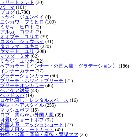
トリートメント
(30)
パーマ
(101)
ブログ
(1,780)
トヤベ ジュンペイ
(4)
ニシカワ フミヒロ
(109)
ミサキ ヒロト
(2)
アルガ コウキ
(2)
オオブチ ユリエ
(39)
コスゲ シュウヘイ
(31)
タカシマ ユキコ
(220)
ヤマモト ユリ
(208)
マツダ ミオ
(62)
ミヤジ ユウカ
(22)
ヘアカラー【インナー・外国人風・グラデーション】
(186)
インナーカラー
(77)
グラデーションカラー
(50)
ブリーチ・ホワイトブリーチ
(21)
ブリーチオンカラー
(46)
ヘアケア対策
(43)
ヘッドスパ
(19)
ロケ地貸し・レンタルスペース
(16)
髪型・ヘアスタイル
(255)
マッシュボブ
(15)
ロブ 柔らかい外国人風
(39)
可愛いショートボブ
(92)
外国人系 マッシュショート
(27)
外国人風ショートカット
(45)
妊婦・出産・産前・産後・育児ママ
(25)