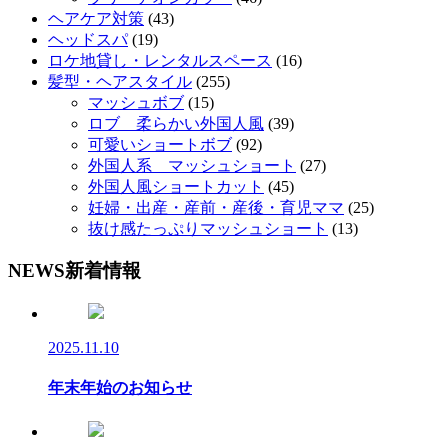
ヘアケア対策
(43)
ヘッドスパ
(19)
ロケ地貸し・レンタルスペース
(16)
髪型・ヘアスタイル
(255)
マッシュボブ
(15)
ロブ 柔らかい外国人風
(39)
可愛いショートボブ
(92)
外国人系 マッシュショート
(27)
外国人風ショートカット
(45)
妊婦・出産・産前・産後・育児ママ
(25)
抜け感たっぷりマッシュショート
(13)
NEWS
新着情報
2025.11.10
年末年始のお知らせ