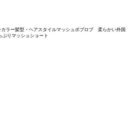
ンカラー
髪型・ヘアスタイル
マッシュボブ
ロブ 柔らかい外国
っぷりマッシュショート