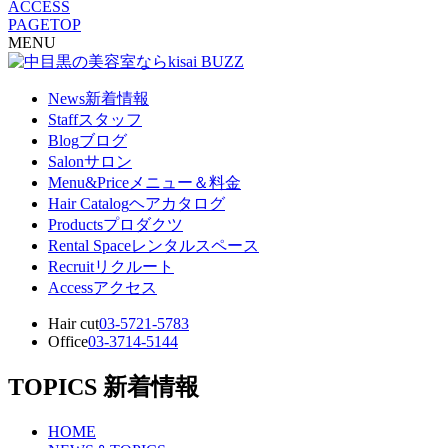
ACCESS
PAGETOP
MENU
News
新着情報
Staff
スタッフ
Blog
ブログ
Salon
サロン
Menu&Price
メニュー＆料金
Hair Catalog
ヘアカタログ
Products
プロダクツ
Rental Space
レンタルスペース
Recruit
リクルート
Access
アクセス
Hair cut
03-5721-5783
Office
03-3714-5144
TOPICS
新着情報
HOME