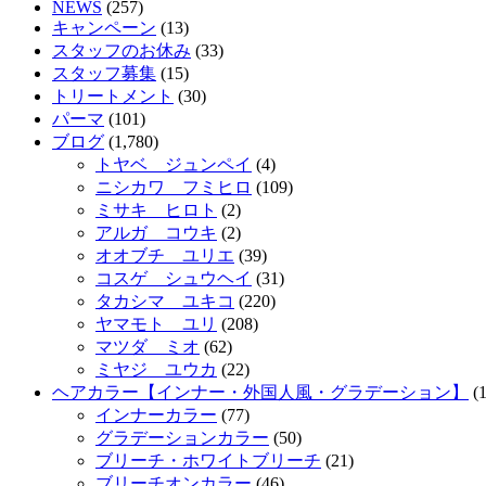
NEWS
(257)
キャンペーン
(13)
スタッフのお休み
(33)
スタッフ募集
(15)
トリートメント
(30)
パーマ
(101)
ブログ
(1,780)
トヤベ ジュンペイ
(4)
ニシカワ フミヒロ
(109)
ミサキ ヒロト
(2)
アルガ コウキ
(2)
オオブチ ユリエ
(39)
コスゲ シュウヘイ
(31)
タカシマ ユキコ
(220)
ヤマモト ユリ
(208)
マツダ ミオ
(62)
ミヤジ ユウカ
(22)
ヘアカラー【インナー・外国人風・グラデーション】
(1
インナーカラー
(77)
グラデーションカラー
(50)
ブリーチ・ホワイトブリーチ
(21)
ブリーチオンカラー
(46)