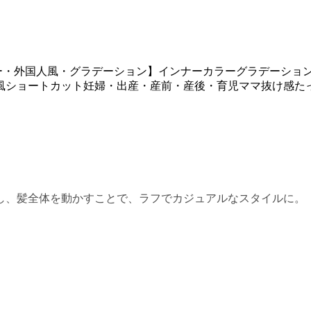
ー・外国人風・グラデーション】
インナーカラー
グラデーショ
風ショートカット
妊婦・出産・産前・産後・育児ママ
抜け感た
し、髪全体を動かすことで、ラフでカジュアルなスタイルに。