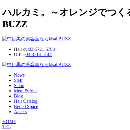
ハルカミ。～オレンジでつくる
BUZZ
Hair cut
03-5721-5783
Office
03-3714-5144
News
Staff
Salon
Menu&Price
Blog
Hair Catalog
Rental Space
Access
HOME
TEL