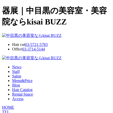
器展｜中目黒の美容室・美容
院ならkisai BUZZ
Hair cut
03-5721-5783
Office
03-3714-5144
News
Staff
Salon
Menu&Price
Blog
Hair Catalog
Rental Space
Access
HOME
TEL