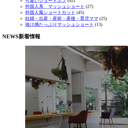
可愛いショートボブ
(92)
外国人系 マッシュショート
(27)
外国人風ショートカット
(45)
妊婦・出産・産前・産後・育児ママ
(25)
抜け感たっぷりマッシュショート
(13)
NEWS
新着情報