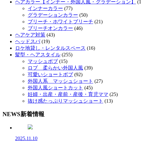
ヘアカラー【インナー・外国人風・グラデーション】
(1
インナーカラー
(77)
グラデーションカラー
(50)
ブリーチ・ホワイトブリーチ
(21)
ブリーチオンカラー
(46)
ヘアケア対策
(43)
ヘッドスパ
(19)
ロケ地貸し・レンタルスペース
(16)
髪型・ヘアスタイル
(255)
マッシュボブ
(15)
ロブ 柔らかい外国人風
(39)
可愛いショートボブ
(92)
外国人系 マッシュショート
(27)
外国人風ショートカット
(45)
妊婦・出産・産前・産後・育児ママ
(25)
抜け感たっぷりマッシュショート
(13)
NEWS
新着情報
2025.11.10