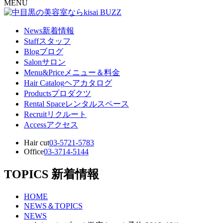
MENU
News
新着情報
Staff
スタッフ
Blog
ブログ
Salon
サロン
Menu&Price
メニュー＆料金
Hair Catalog
ヘアカタログ
Products
プロダクツ
Rental Space
レンタルスペース
Recruit
リクルート
Access
アクセス
Hair cut
03-5721-5783
Office
03-3714-5144
TOPICS
新着情報
HOME
NEWS＆TOPICS
NEWS