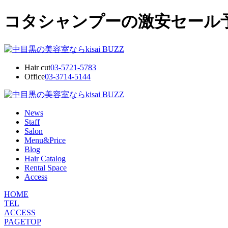
コタシャンプーの激安セール予約 2
Hair cut
03-5721-5783
Office
03-3714-5144
News
Staff
Salon
Menu&Price
Blog
Hair Catalog
Rental Space
Access
HOME
TEL
ACCESS
PAGETOP